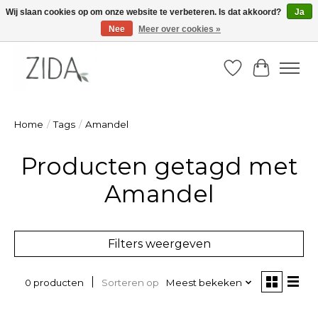
Wij slaan cookies op om onze website te verbeteren. Is dat akkoord?
Ja
Nee
Meer over cookies »
Zondag 22 maart 2026, OPEN ATELIER van 14u -16u
Verlanglijst
Winkelw
Home
/
Tags
/
Amandel
Producten getagd met
Amandel
Filters weergeven
Sorteren op
Meest bekeken
0 producten