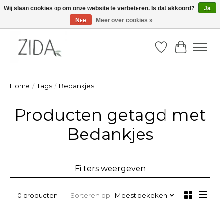
Wij slaan cookies op om onze website te verbeteren. Is dat akkoord?
Ja
Nee
Meer over cookies »
Zondag 22 maart 2026, OPEN ATELIER van 14u -16u
Verlanglijst
Winkelw
Home
/
Tags
/
Bedankjes
Producten getagd met
Bedankjes
Filters weergeven
Sorteren op
Meest bekeken
0 producten