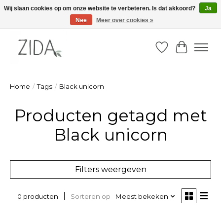
Wij slaan cookies op om onze website te verbeteren. Is dat akkoord?
Ja
Nee
Meer over cookies »
Zondag 22 maart 2026, OPEN ATELIER van 14u -16u
Verlanglijst
Winkelw
Home
/
Tags
/
Black unicorn
Producten getagd met
Black unicorn
Filters weergeven
Sorteren op
Meest bekeken
0 producten