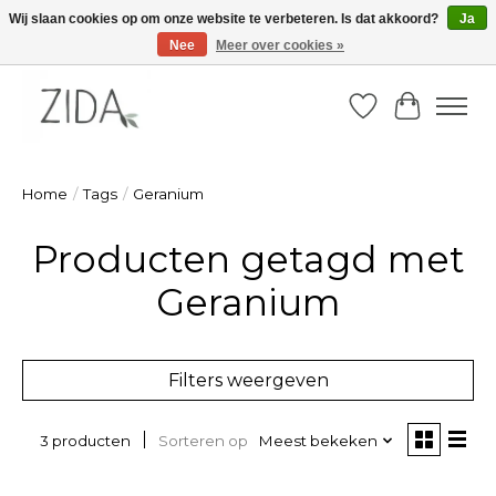
Wij slaan cookies op om onze website te verbeteren. Is dat akkoord?
Ja
Nee
Meer over cookies »
Zondag 22 maart 2026, OPEN ATELIER van 14u -16u
Verlanglijst
Winkelw
Home
/
Tags
/
Geranium
Producten getagd met
Geranium
Filters weergeven
Sorteren op
Meest bekeken
3 producten