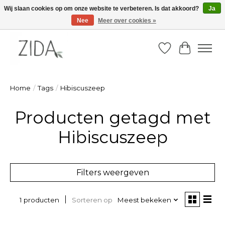
Wij slaan cookies op om onze website te verbeteren. Is dat akkoord?
Ja
Nee
Meer over cookies »
Zondag 22 maart 2026, OPEN ATELIER van 14u -16u
Verlanglijst
Winkelw
Home
/
Tags
/
Hibiscuszeep
Producten getagd met
Hibiscuszeep
Filters weergeven
Sorteren op
Meest bekeken
1 producten