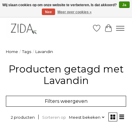
Wij slaan cookies op om onze website te verbeteren. Is dat akkoord?
Ja
Nee
Meer over cookies »
Zondag 22 maart 2026, OPEN ATELIER van 14u -16u
Verlanglijst
Winkelw
Home
/
Tags
/
Lavandin
Producten getagd met
Lavandin
Filters weergeven
Sorteren op
Meest bekeken
2 producten