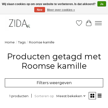
Wij slaan cookies op om onze website te verbeteren. Is dat akkoord?
Ja
Nee
Meer over cookies »
Zondag 22 maart 2026, OPEN ATELIER van 14u -16u
Verlanglijst
Winkelw
Home
/
Tags
/
Roomse kamille
Producten getagd met
Roomse kamille
Filters weergeven
Sorteren op
Meest bekeken
1 producten