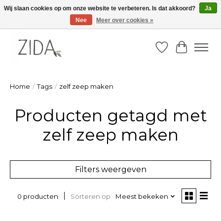
Wij slaan cookies op om onze website te verbeteren. Is dat akkoord?
Ja
Nee
Meer over cookies »
Zondag 22 maart 2026, OPEN ATELIER van 14u -16u
Verlanglijst
Winkelw
Home
/
Tags
/
zelf zeep maken
Producten getagd met
zelf zeep maken
Filters weergeven
Sorteren op
Meest bekeken
0 producten