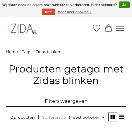
Wij slaan cookies op om onze website te verbeteren. Is dat akkoord?
Ja
Nee
Meer over cookies »
Zondag 22 maart 2026, OPEN ATELIER van 14u -16u
Verlanglijst
Winkelw
Home
/
Tags
/
Zidas blinken
Producten getagd met
Zidas blinken
Filters weergeven
Sorteren op
Meest bekeken
2 producten