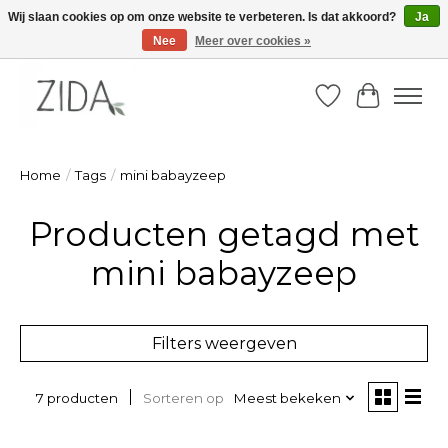
Wij slaan cookies op om onze website te verbeteren. Is dat akkoord?
Ja
Nee
Meer over cookies »
Zondag 22 maart 2026, OPEN ATELIER van 14u -16u
Verlanglijst
Winkelw
Home
/
Tags
/
mini babayzeep
Producten getagd met
mini babayzeep
Filters weergeven
Sorteren op
Meest bekeken
7 producten