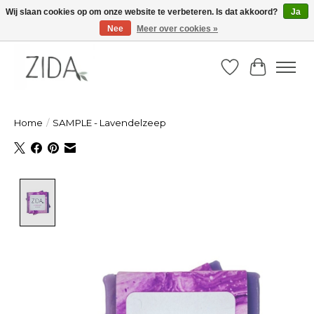
Wij slaan cookies op om onze website te verbeteren. Is dat akkoord?
Ja
Nee
Meer over cookies »
Zondag 22 maart 2026, OPEN ATELIER van 14u -16u
Verlanglijst
Winkelw
Home
/
SAMPLE - Lavendelzeep
Product image slideshow Items