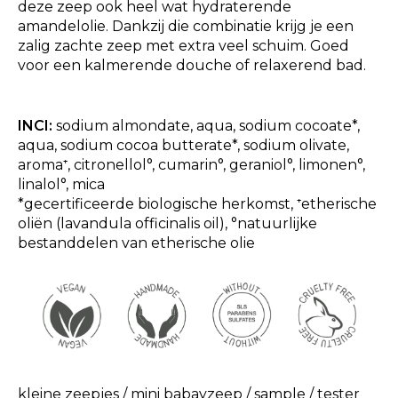
deze zeep ook heel wat hydraterende
amandelolie. Dankzij die combinatie krijg je een
zalig zachte zeep met extra veel schuim. Goed
voor een kalmerende douche of relaxerend bad.
INCI:
sodium almondate, aqua, sodium cocoate*,
aqua, sodium cocoa butterate*, sodium olivate,
aroma⁺, citronellol°, cumarin°, geraniol°, limonen°,
linalol°, mica
*gecertificeerde biologische herkomst, ⁺etherische
oliën (lavandula officinalis oil), °natuurlijke
bestanddelen van etherische olie
kleine zeepjes
/
mini babayzeep
/
sample
/
tester